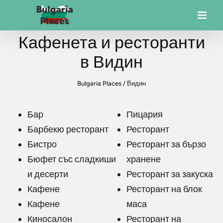
Кафенета и ресторанти
в Видин
Bulgaria Places
/
Видин
Бар
Пицария
Барбекю ресторант
Ресторант
Бистро
Ресторант за бързо
Бюфет със сладкиши
хранене
и десерти
Ресторант за закуска
Кафене
Ресторант на блок
Кафене
маса
Киносалон
Ресторант на