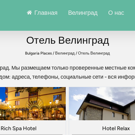
Главная
Велинград
О нас
Отель Велинград
Bulgaria Places
/
Велинград
/
Отель Велинград
град
. Мы размещаем только проверенные местные ком
дом: адреса, телефоны, социальные сети - вся инфо
Rich Spa Hotel
Hotel Relax