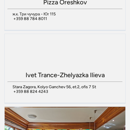
Pizza Oreshkov
ж.к. Три чучура - Юг 115
+359 88 784 8011
Ivet Trance-Zhelyazka Ilieva
Stara Zagora, Kolyo Ganchev 56, et.2, ofis 7 St
+359 88 824 4243