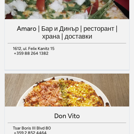
Amaro | Бар и Динър | ресторант |
храна | доставки
1612, ul. Felix Kanitz 15
+359 88 264 1382
Don Vito
Tsar Boris III Blvd 80
+359 2 852 4464