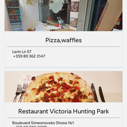
Pizza,waffles
Lerin Ln 57
+359 89 362 3147
Restaurant Victoria Hunting Park
Boulevard Simeonovsko Shose №1