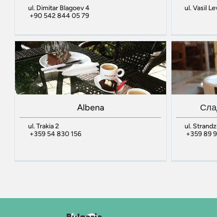
ul. Dimitar Blagoev 4
ul. Vasil L
+90 542 844 05 79
Albena
Сла
ul. Trakia 2
ul. Strand
+359 54 830 156
+359 89 9