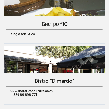
Бистро f10
King Asen St 24
Bistro “Dimardo”
ul. General Danail Nikolaev 91
+359 89 898 7711