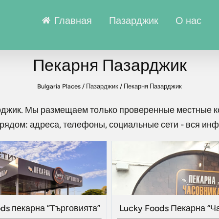
Главная
Пазарджик
О нас
Пекарня Пазарджик
Bulgaria Places
/
Пазарджик
/
Пекарня Пазарджик
рджик
. Мы размещаем только проверенные местные к
рядом: адреса, телефоны, социальные сети - вся ин
ds пекарна ”Търговията”
Lucky Foods Пекарна “Ч