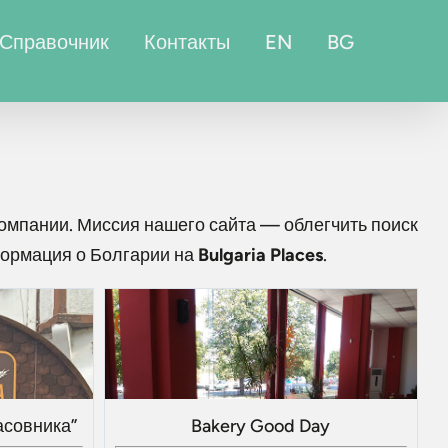
Справочник
Контакты
EN
BG
омпании. Миссия нашего сайта — облегчить поиск
формация о Болгарии на
Bulgaria Places
.
асовника”
Bakery Good Day