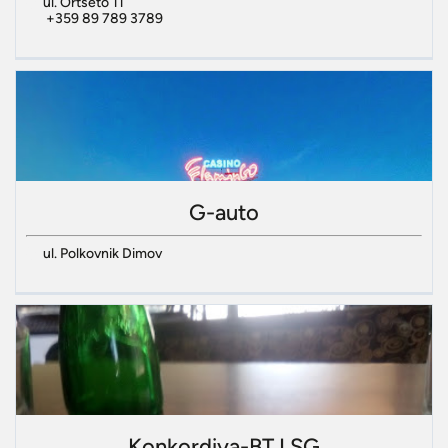
ul. Ortseto 11
+359 89 789 3789
G-auto
ul. Polkovnik Dimov
Konkordiya-BT I SG