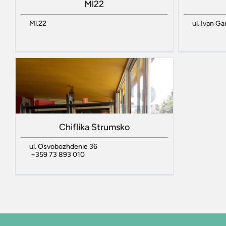
Ml22
Ml.22
ul. Ivan G
Chiflika Strumsko
ul. Osvobozhdenie 36
+359 73 893 010