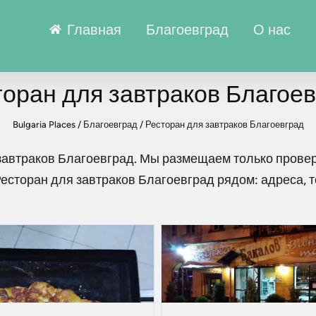
Главная
Благоевград
О нас
оран для завтраков Благое
Bulgaria Places
/
Благоевград
/
Ресторан для завтраков Благоевград
завтраков Благоевград
. Мы размещаем только прове
есторан для завтраков Благоевград
рядом: адреса, 