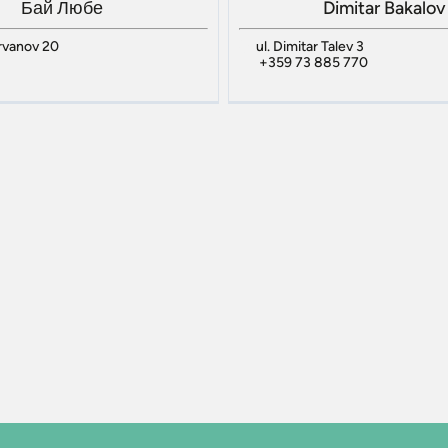
Бай Любе
Dimitar Bakalov
arvanov 20
ul. Dimitar Talev 3
+359 73 885 770