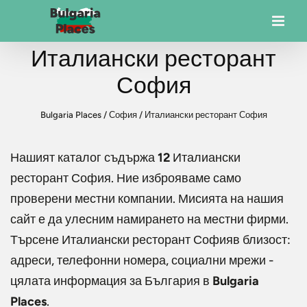
Италиански ресторант
София
Bulgaria Places
/
София
/
Италиански ресторант София
Нашият каталог съдържа
12
Италиански
ресторант София
. Ние изброяваме само
проверени местни компании. Мисията на нашия
сайт е да улесним намирането на местни фирми.
Търсене
Италиански ресторант София
в близост:
адреси, телефонни номера, социални мрежи -
цялата информация за България в
Bulgaria
Places
.