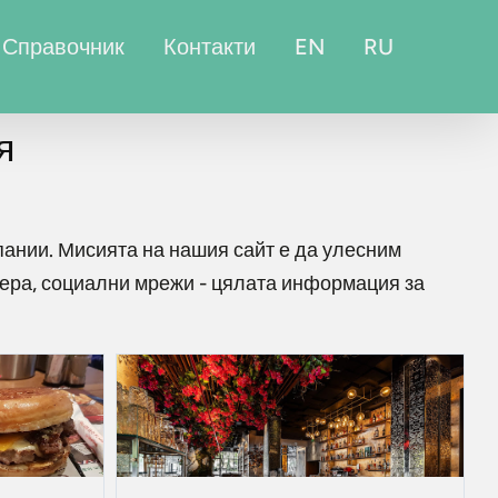
Справочник
Контакти
EN
RU
я
пании. Мисията на нашия сайт е да улесним
мера, социални мрежи - цялата информация за