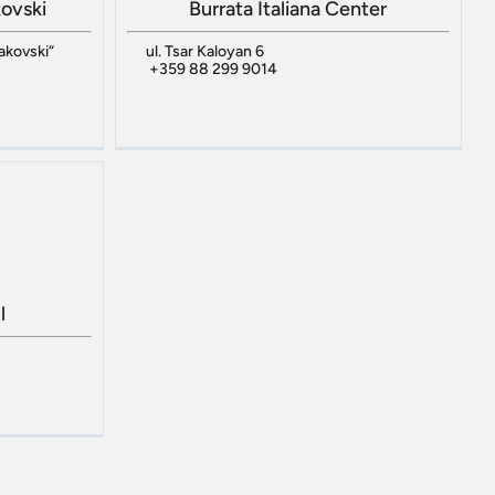
kovski
Burrata Italiana Center
Rakovski“
ul. Tsar Kaloyan 6
+359 88 299 9014
l