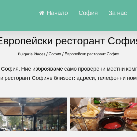
Начало
София
За нас
Европейски ресторант Софи
Bulgaria Places
/
София
/
Европейски ресторант София
т София
. Ние изброяваме само проверени местни ком
и ресторант София
в близост: адреси, телефонни но