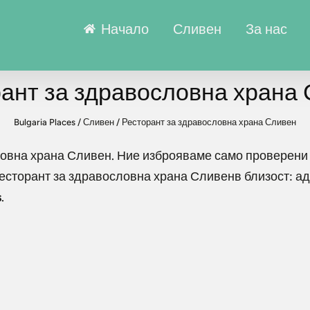
Начало
Сливен
За нас
ант за здравословна храна
Bulgaria Places
/
Сливен
/
Ресторант за здравословна храна Сливен
ловна храна Сливен
. Ние изброяваме само проверени
есторант за здравословна храна Сливен
в близост: а
s
.