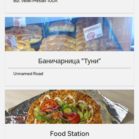
bul. Veliki Preslav 100А
Баничарница “Туни”
Unnamed Road
Food Station