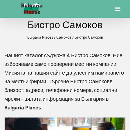
Бистро Самоков
Bulgaria Places
/
Самоков
/
Бистро Самоков
Нашият каталог съдържа
4
Бистро Самоков
. Ние
изброяваме само проверени местни компании.
Мисията на нашия сайт е да улесним намирането
на местни фирми. Търсене
Бистро Самоков
в
близост: адреси, телефонни номера, социални
мрежи - цялата информация за България в
Bulgaria Places
.