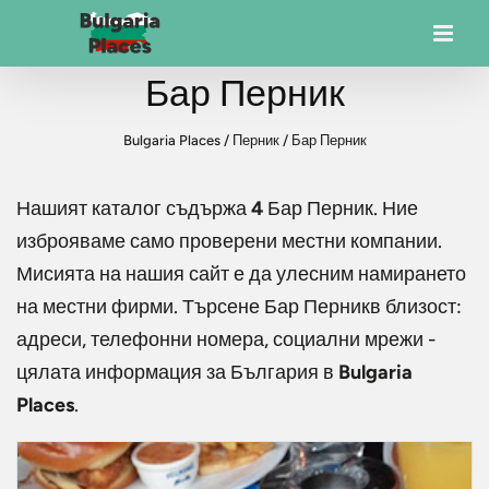
Бар Перник
Bulgaria Places
/
Перник
/
Бар Перник
Нашият каталог съдържа
4
Бар Перник
. Ние
изброяваме само проверени местни компании.
Мисията на нашия сайт е да улесним намирането
на местни фирми. Търсене
Бар Перник
в близост:
адреси, телефонни номера, социални мрежи -
цялата информация за България в
Bulgaria
Places
.