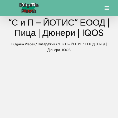
“С и П – ЙОТИС” ЕООД |
Пица | Дюнери | IQOS
Bulgaria Places
/
Пазарджик
/
“С и П – ЙОТИС” ЕООД | Пица |
Дюнери | IQOS