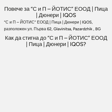
Повече за “С и П – ЙОТИС” ЕООД | Пица
| Дюнери | IQOS
“С и П – ЙОТИС” ЕООД | Пица | Дюнери | IQOS,
разположен ул. Първа 62, Glavinitsa, Pazardzhik , BG
Как да стигна до “С и П – ЙОТИС” ЕООД
| Пица | Дюнери | IQOS?