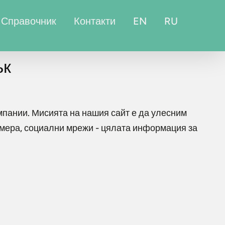
Справочник
Контакти
EN
RU
ък
мпании. Мисията на нашия сайт е да улесним
омера, социални мрежи - цялата информация за