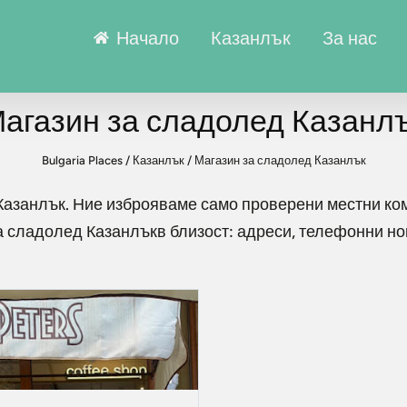
Начало
Казанлък
За нас
агазин за сладолед Казанл
Bulgaria Places
/
Казанлък
/
Магазин за сладолед Казанлък
Казанлък
. Ние изброяваме само проверени местни ко
а сладолед Казанлък
в близост: адреси, телефонни н