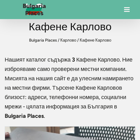
Кафене Карлово
Bulgaria Places
/
Карлово
/
Кафене Карлово
Нашият каталог съдържа
3
Кафене Карлово
. Ние
изброяваме само проверени местни компании.
Мисията на нашия сайт е да улесним намирането
на местни фирми. Търсене
Кафене Карлово
в
близост: адреси, телефонни номера, социални
мрежи - цялата информация за България в
Bulgaria Places
.