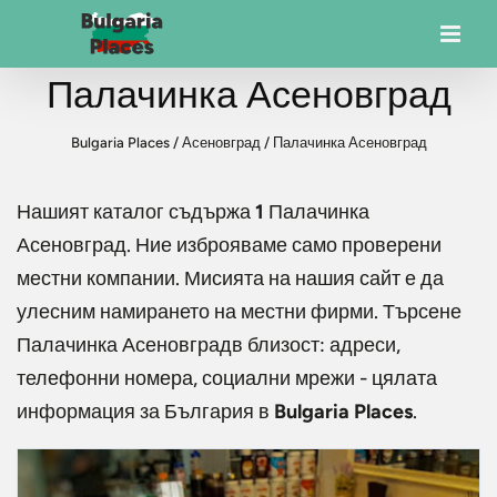
Палачинка Асеновград
Bulgaria Places
/
Асеновград
/
Палачинка Асеновград
Нашият каталог съдържа
1
Палачинка
Асеновград
. Ние изброяваме само проверени
местни компании. Мисията на нашия сайт е да
улесним намирането на местни фирми. Търсене
Палачинка Асеновград
в близост: адреси,
телефонни номера, социални мрежи - цялата
информация за България в
Bulgaria Places
.